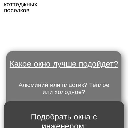
Подобрать окна с
инженером:
Проще, быстрее,
БЕСПЛАТНО
Записаться на замер
Какие арочые окна
бывают?
Стрельчатые, полуциркульные,
лучковые, мавританские
Какой дизайн можно
выбрать?
Окна с раскладкой и мозаикой