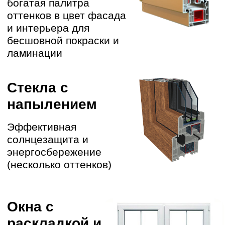
ВЫВОЗ МУСОРА
04
Следим за чистотой работ,
убираемся за собой
ЗАПИШИТЕСЬ НА
БЕСПЛАТНЫЙ
ЗАМЕР
К вам приедет специалист, который
поможет с выбором типа подходящей
конструкции под ваши задачи и
бюджет, а также продемонстрирует
образцы материалов изготовления
+7 473 229 90 62