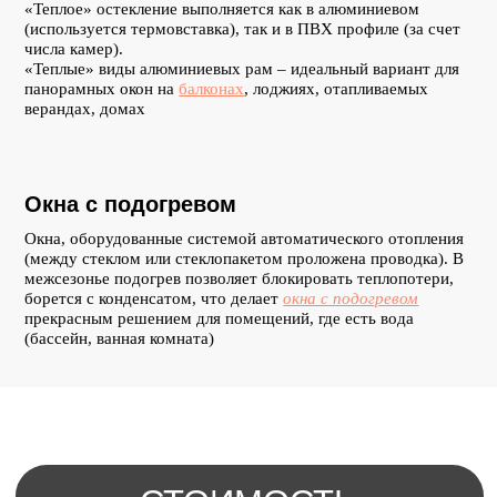
полезные
«Теплое» остекление выполняется как в алюминиевом
(используется термовставка), так и в ПВХ профиле (за счет
фишки
числа камер).
«Теплые» виды алюминиевых рам – идеальный вариант для
панорамных окон на
балконах
, лоджиях, отапливаемых
Рамы с
верандах, домах
ламинацией
ПВХ-окна могут
быть не только
Окна с подогревом
белыми, но и
других цветов и
Окна, оборудованные системой автоматического отопления
фактур, например,
(между стеклом или стеклопакетом проложена проводка). В
"под дерево"
межсезонье подогрев позволяет блокировать теплопотери,
борется с конденсатом, что делает
окна с подогревом
прекрасным решением для помещений, где есть вода
Рамы с
(бассейн, ванная комната)
покраской в
любой цвет по
RAL
Рама может быть
окрашена множеством
оттенков краски: