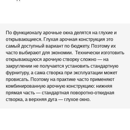
Поэтому просто запишитесь на
консультацию, в процессе которой мы
вместе придем к оптимальному
варианту исполнения, чтобы
соблюсти баланс функциональности
остекления и бюджета на него
По функционалу арочные окна делятся на глухие и
+7 473 229 90
открывающиеся. Глухая арочная конструкция это
самый доступный вариант по бюджету. Поэтому их
62
Получить консультацию
часто выбирают для экономии. Технически изготовить
открывающуюся арочную створку сложно — на
закруглении не получается установить стандартную
фурнитуру, а сама створка при эксплуатации может
ВСЕ ЕЩЕ
провисать. Поэтому на практике часто применяют
комбинированную арочную конструкцию: нижняя
ДУМАЕТЕ, ЧТО
прямая часть — стандартная поворотно-откидная
створка, а верхняя дуга — глухое окно.
СПРАВИТЕСЬ БЕЗ
СПЕЦИАЛИСТА?
Быстрее, легче, ни к чему не