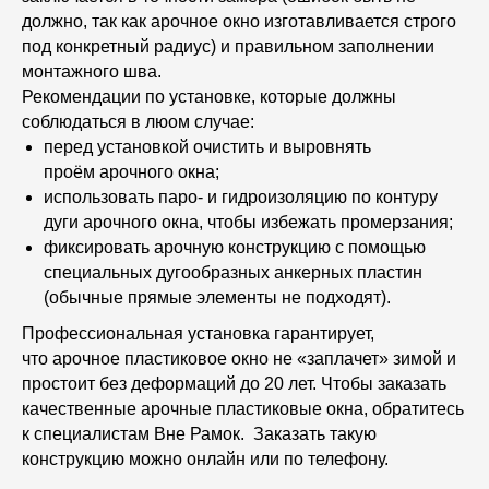
Благодаря
должно, так как арочное окно изготавливается строго
антирезонансному
под конкретный радиус) и правильном заполнении
cтеклопакету и
монтажного шва.
энергосберегающему
покрытию окно снижает
Рекомендации по установке, которые должны
уровень шума с улицы в 2
соблюдаться в люом случае:
раза.
перед установкой очистить и выровнять
проём арочного окна;
использовать паро- и гидроизоляцию по контуру
дуги арочного окна, чтобы избежать промерзания;
фиксировать арочную конструкцию с помощью
специальных дугообразных анкерных пластин
(обычные прямые элементы не подходят).
Профессиональная установка гарантирует,
что арочное пластиковое окно не «заплачет» зимой и
простоит без деформаций до 20 лет. Чтобы заказать
качественные арочные пластиковые окна, обратитесь
к специалистам Вне Рамок. Заказать такую
конструкцию можно онлайн или по телефону.