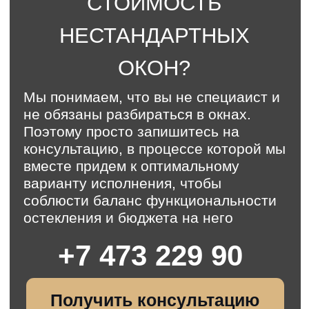
богатая палитра
оттенков в цвет фасада
и интерьера для
бесшовной покраски и
ламинации
Стекла с
напылением
Эффективная
солнцезащита и
энергосбережение
(несколько оттенков)
Окна с
раскладкой и
мозаикой
Декор крепится на
стекло, делает
окно уютнее