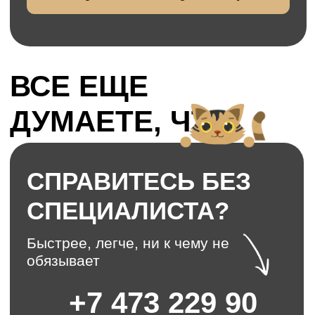
Окна со
встроенными
жалюзи
Умные жалюзи внутри
окна, регулируются
механически. Не
пыляться, позволяют
протирать стекла
Смарт-окна
выкл. | вкл.
(матовые
стекла)
Скройтесь от
посторонних глаз: одним
нажатием кнопки стекло
становится матовым
Антивандальное