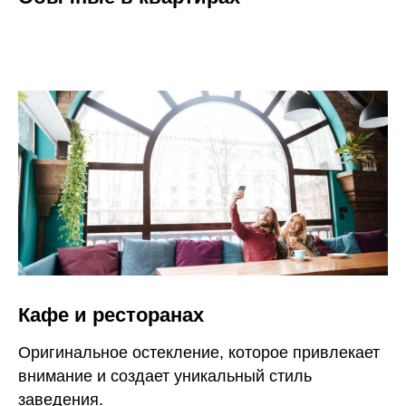
СТОИМОСТЬ
Кафе и ресторанах
НЕСТАНДАРТНЫХ
ОКОН?
Оригинальное остекление, которое привлекает
внимание и создает уникальный стиль
Мы понимаем, что вы не специаист и
не обязаны разбираться в окнах.
заведения.