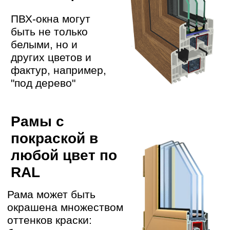
Работают штатные
бригады с опытом > 10
лет
Даем гарантию на работы
01
ДОСТАВКА
Доставим точно ко времени по
договоренности
ДЕМОНТАЖ
02
Аккуратно демонтируем старые
окна и подготовим проем
УСТАНОВКА
03
Работаем как по ГОСТу, так и по
вашему тех.заданию