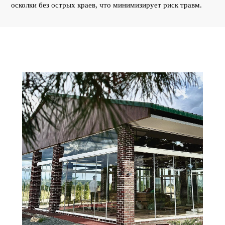
СПРАВИТЕСЬ БЕЗ
осколки без острых краев, что минимизирует риск травм.
СПЕЦИАЛИСТА?
Быстрее, легче, ни к чему не
обязывает
+7 473 229 90
62
Получить консультацию
Дизайн и
другие
полезные
фишки