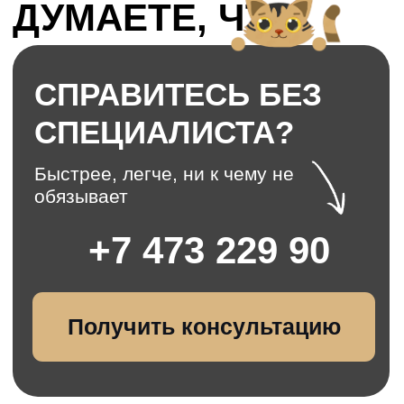
жалюзи
Умные жалюзи внутри
окна, регулируются
механически. Не
пыляться, позволяют
протирать стекла
Смарт-окна
выкл. | вкл.
(матовые
стекла)
Скройтесь от
посторонних глаз: одним
нажатием кнопки стекло
становится матовым
Антивандальное
окно
Время взлома