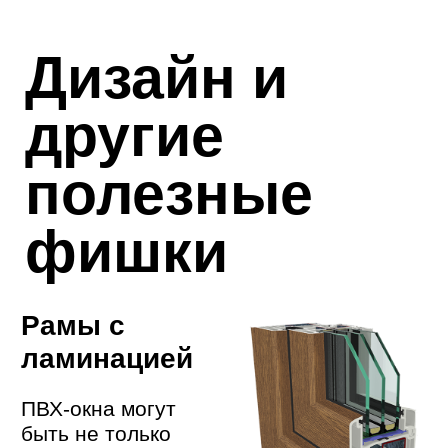
антивандального окна
увеличивается
минимум на 15 мин.
Обычное окно бьется
за 6 сек., взлом створки
занимает 1-2мин.
Детское окно
с замком
Усиленное
внутреннее стекло и
ручка с секретным
замком убережет
ребенка от
выпадения
Шумоизоляционное окно
Благодаря
антирезонансному
cтеклопакету и