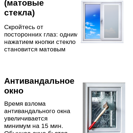
Следим за чистотой работ,
убираемся за собой
ЗАПИШИТЕСЬ НА
БЕСПЛАТНЫЙ
ЗАМЕР
К вам приедет специалист, который
поможет с выбором типа подходящей
конструкции под ваши задачи и
бюджет, а также продемонстрирует
образцы материалов изготовления
+7 473 229 90 62