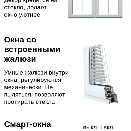
лет
Даем гарантию на работы
01
ДОСТАВКА
Доставим точно ко времени по
договоренности
ДЕМОНТАЖ
02
Аккуратно демонтируем старые
окна и подготовим проем
УСТАНОВКА
03
Работаем как по ГОСТу, так и по
вашему тех.заданию
ВЫВОЗ МУСОРА
04