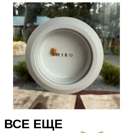
бесшовной покраски и
ламинации
Стекла с
напылением
Эффективная
солнцезащита и
энергосбережение
(несколько оттенков)
Окна с
раскладкой и
мозаикой
Декор крепится на
стекло, делает
окно уютнее
Окна со
встроенными