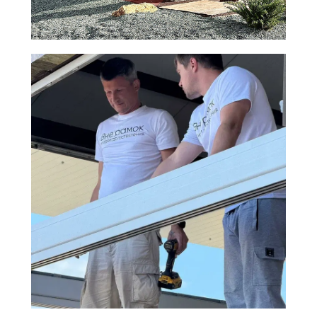
Рамы с
ламинацией
ПВХ-окна могут
быть не только
белыми, но и
других цветов и
фактур, например,
"под дерево"
Рамы с
покраской в
любой цвет по
RAL
Рама может быть
окрашена множеством
оттенков краски:
богатая палитра
оттенков в цвет фасада
и интерьера для