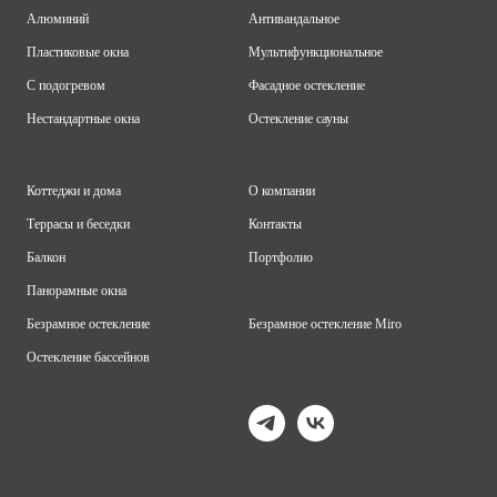
Алюминий
Антивандальное
Пластиковые окна
Мультифункциональное
С подогревом
Фасадное остекление
Нестандартные окна
Остекление сауны
Коттеджи и дома
О компании
Террасы и беседки
Контакты
Балкон
Портфолио
Панорамные окна
Безрамное остекление
Безрамное остекление Miro
Остекление бассейнов