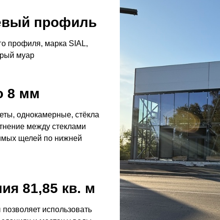
евый профиль
о профиля, марка SIAL,
ерый муар
о 8 мм
ты, однокамерные, стёкла
тнение между стеклами
имых щелей по нижней
я 81,85 кв. м
 позволяет использовать