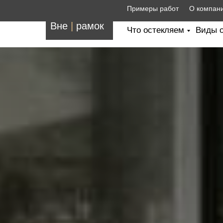
Примеры работ
О компан
Вне
|
рамок
Что остекляем
Виды о