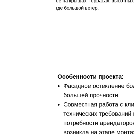
ее на крышах, террасах, высотных
где большой ветер.
Особенности проекта:
Фасадное остекление бо
большей прочности.
Совместная работа с кл
технических требований 
потребности арендаторов
возникла на этапе монта