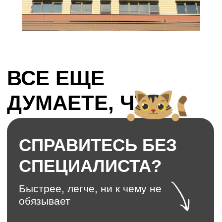
Окна с
раскладкой и
мозаикой
Декор крепится на
стекло, делает
окно уютнее
Окна со
встроенными
жалюзи
Умные жалюзи внутри
окна, регулируются
механически. Не
пыляться, позволяют
протирать стекла
Смарт-окна
выкл. | вкл.