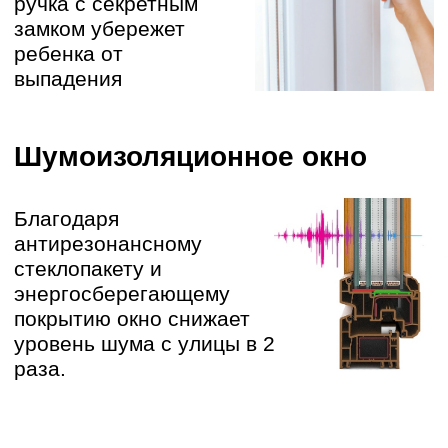
Доставим точно ко времени по
договоренности
ДЕМОНТАЖ
02
Аккуратно демонтируем старые
окна и подготовим проем
УСТАНОВКА
03
Работаем как по ГОСТу, так и по
вашему тех.заданию
ВЫВОЗ МУСОРА
04
Следим за чистотой работ,
убираемся за собой
ЗАПИШИТЕСЬ НА