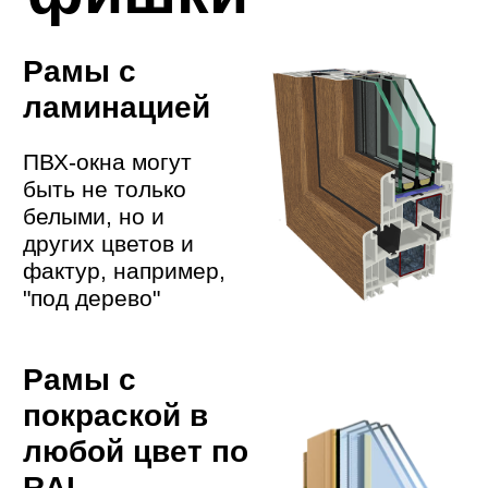
Усиленное
внутреннее стекло и
ручка с секретным
замком убережет
ребенка от
выпадения
Шумоизоляционное окно
Благодаря
антирезонансному
cтеклопакету и
энергосберегающему
покрытию окно снижает
уровень шума с улицы в 2
раза.