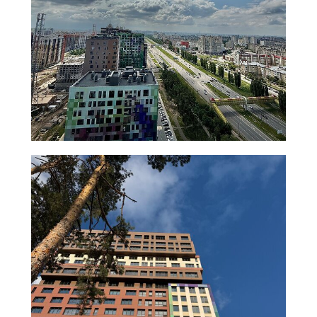
Получить консультацию
Дизайн и
другие
полезные
фишки
Рамы с
ламинацией
ПВХ-окна могут
быть не только
белыми, но и
других цветов и
фактур, например,