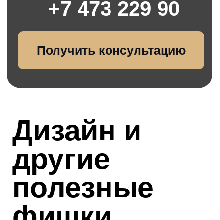
(матовые
стекла)
Скройтесь от
посторонних глаз: одним
нажатием кнопки стекло
становится матовым
Антивандальное
окно
Время взлома
антивандального окна
увеличивается
минимум на 15 мин.
Обычное окно бьется
за 6 сек., взлом створки
занимает 1-2мин.
Детское окно
с замком