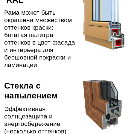
Наши
работы в
видеоблогах