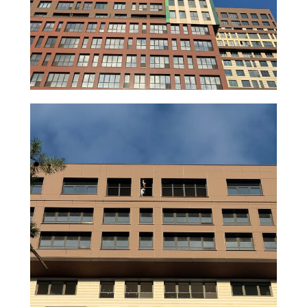
"под дерево"
Рамы с
покраской в
любой цвет по
RAL
Рама может быть
окрашена множеством
оттенков краски:
богатая палитра
оттенков в цвет фасада
и интерьера для
бесшовной покраски и
ламинации
Стекла с
напылением
Эффективная
солнцезащита и
энергосбережение
(несколько оттенков)