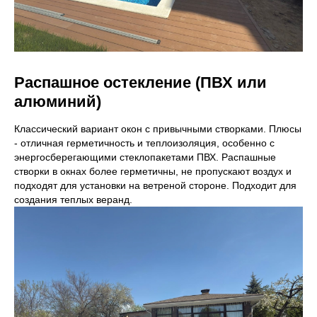
Благодаря
антирезонансному
cтеклопакету и
энергосберегающему
покрытию окно снижает
уровень шума с улицы в 2
Распашное остекление (ПВХ или
раза.
алюминий)
Классический вариант окон с привычными створками. Плюсы
- отличная герметичность и теплоизоляция, особенно с
энергосберегающими стеклопакетами ПВХ. Распашные
створки в окнах более герметичны, не пропускают воздух и
подходят для установки на ветреной стороне. Подходит для
создания теплых веранд.