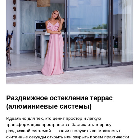
ДУМАЕТЕ, ЧТО
СПРАВИТЕСЬ БЕЗ
СПЕЦИАЛИСТА?
Быстрее, легче, ни к чему не
обязывает
+7 473 229 90
62
Получить консультацию
Раздвижное остекление террас
(алюминиевые системы)
Дизайн и
Идеально для тех, кто ценит простор и легкую
другие
трансформацию пространства. Застеклить террасу
раздвижной системой — значит получить возможность в
полезные
считанные секунды открыть или закрыть проем практически