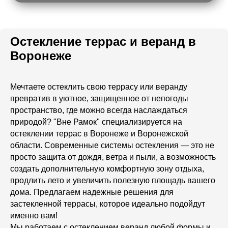
Остекление террас и веранд в
Воронеже
Мечтаете остеклить свою террасу или веранду
превратив в уютное, защищенное от непогоды
пространство, где можно всегда наслаждаться
Какие виды остекления
природой? "Вне Рамок" специализируется на
террас мы предлагаем в
остеклении террас в Воронеже и Воронежской
Воронеже?
области. Современные системы остекления — это не
Алюминиевое
просто защита от дождя, ветра и пыли, а возможность
создать дополнительную комфортную зону отдыха,
продлить лето и увеличить полезную площадь вашего
Рекомендуем для загородных домов
дома. Предлагаем надежные решения для
и коттеджей. Идеальны для
застекленной террасы, которое идеально подойдут
нестандартных, красивых,
дизайнерских решений (порталов,
именно вам!
панорамных окон)
Мы работаем с остеклением веранд любой формы и