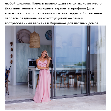
любой ширины. Панели плавно сдвигаются экономя место.
фишки
Доступны теплые и холодные варианты профиля (для
всесезонного использования и летних террас). Остекление
террасы раздвижными конструкциями — самый
Рамы с
востребованный вариант в Воронеже для частных домов.
ламинацией
ПВХ-окна могут
быть не только
белыми, но и
других цветов и
фактур, например,
"под дерево"
Рамы с
покраской в
любой цвет по
RAL
Рама может быть
окрашена множеством
оттенков краски:
богатая палитра