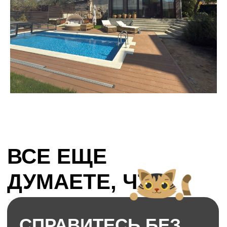
Наши
работы в
видеоблогах
партнеров