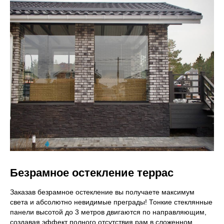
Окна со
встроенными
жалюзи
Умные жалюзи внутри
окна, регулируются
механически. Не
пыляться, позволяют
протирать стекла
Смарт-окна
выкл. | вкл.
(матовые
стекла)
Скройтесь от
посторонних глаз: одним
Безрамное остекление террас
нажатием кнопки стекло
становится матовым
Заказав безрамное остекление вы получаете максимум
света и абсолютно невидимые преграды! Тонкие стеклянные
панели высотой до 3 метров двигаются по направляющим,
Антивандальное
создавая эффект полного отсутствия рам в сложенном