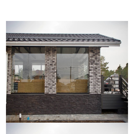
оттенков в цвет фасада
и интерьера для
бесшовной покраски и
ламинации
Стекла с
напылением
Эффективная
солнцезащита и
энергосбережение
(несколько оттенков)
С раскладкой
и мозаикой
Декор крепится на
стекло, делает
окно уютнее