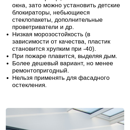
СТОИТЬ?
Вне рамок предлагает
конкурентоспособные цены на услуги по
теплому и холодному остеклению
веранд и террас по индивидуальным
проектам.
Стоимость
остекления террасы в
Воронеже
зависит от множества
факторов: выбранной системы
(раздвижная алюминиевая, безрамная,
ПВХ), размеров террасы, типа стекла
(стандартное, энергосберегающее,
триплекс), комплектации (фурнитура,
москитные сетки, автоматика для
раздвижных систем) и сложности
монтажа.
+7 473 229 90
62
Получить консультацию
Не упустите возможность преобразить
ваше жилье или дачу с помощью