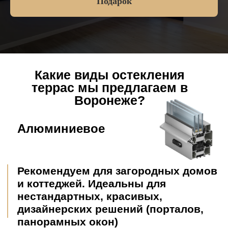
Подарок
особенно при низком
бюджете
Высокая теплоизоляция (но только
если сравнивать с самым простым
алюминиевым профилем для
"холодного остекления".
Высокая шумоизоляция.
Средние характеристики прочности и
долговечности (до 40 лет).
Взломать проще, чем алюминиевые
окна, зато можно установить детские
блокираторы, небьющиеся
стеклопакеты, дополнительные
проветриватели и др.
Низкая морозостойкость (в
зависимости от качества, пластик
становится хрупким при -40).
При пожаре плавится, выделяя дым.
Более дешевый вариант, но менее
ремонтопригодный.
Нельзя применять для фасадного
остекления.