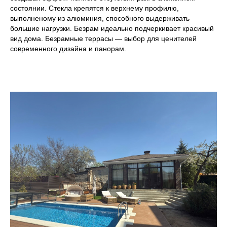
состоянии. Стекла крепятся к верхнему профилю,
выполненому из алюминия, способного выдерживать
Время взлома
большие нагрузки. Безрам идеально подчеркивает красивый
антивандального окна
вид дома. Безрамные террасы — выбор для ценителей
увеличивается
современного дизайна и панорам.
минимум на 15 мин.
Обычное окно бьется
за 6 сек., взлом створки
занимает 1-2мин.
Детское окно
с замком
Усиленное
внутреннее стекло и
ручка с секретным
замком убережет
ребенка от
выпадения
Шумоизоляционное