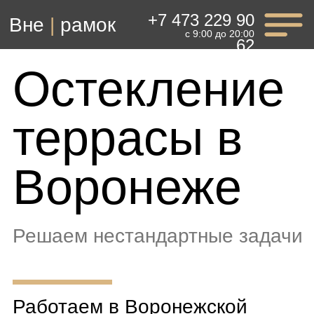
+7 473 229 90
Вне
|
рамок
с 9:00 до 20:00
62
Остекление
террасы в
Воронеже
Решаем нестандартные задачи
Работаем в Воронежской
и Московской областях
Заказать консультацию
10 лет
Работы
команды