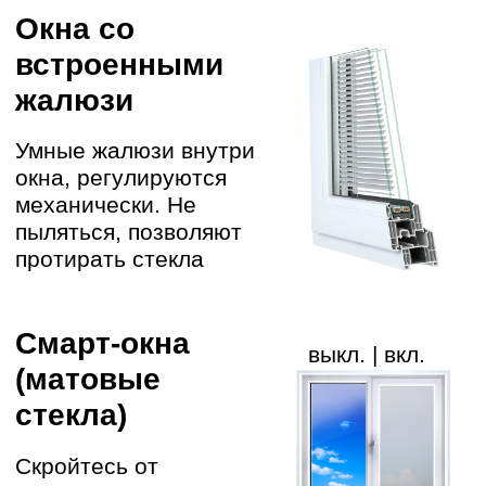
конструкции под ваши задачи и
бюджет, а также продемонстрирует
образцы материалов изготовления
+7 473 229 90 62
+7
Записаться
Нажимая эту кнопку, вы даете разрешение на обработку ваших
данных для связи с вами