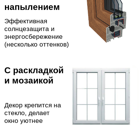
Аккуратно демонтируем старые
стеклопакеты и подготовим проем
УСТАНОВКА
03
Работаем как по ГОСТу, так и по
вашему тех.заданию
ВЫВОЗ МУСОРА
04
Следим за чистотой работ,
убираемся за собой
ЗАПИШИТЕСЬ НА
БЕСПЛАТНЫЙ
ЗАМЕР
К вам приедет специалист, который
поможет с выбором типа подходящей