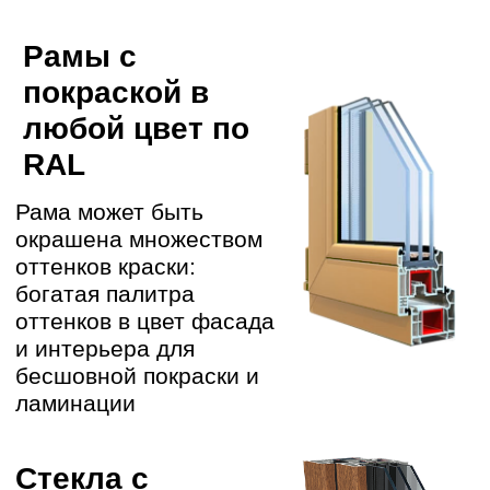
90% ДОЛГОЙ
СЛУЖБЫ ОКОН
ЗАВИСЯТ ОТ
МОНТАЖА
Работают штатные
бригады с опытом > 10
лет
Даем гарантию на работы
от 7 лет
01
ДОСТАВКА
Доставим заказ точно ко
времени по договоренности
ДЕМОНТАЖ
02