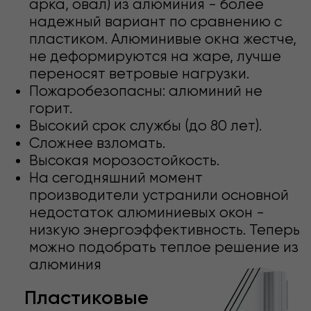
Безрамное остекление
максимальные габариты (Ш х В) – 6х3,5 м