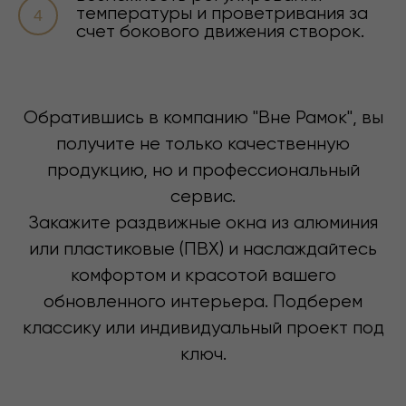
температуры и проветривания за
счет бокового движения створок.
Обратившись в компанию "Вне Рамок", вы
получите не только качественную
продукцию, но и профессиональный
сервис.
СКОЛЬКО БУДЕТ
Закажите раздвижные окна из алюминия
или пластиковые (ПВХ) и наслаждайтесь
СТОИТЬ?
комфортом и красотой вашего
Мы понимаем, что вы не специаист и
обновленного интерьера. Подберем
не обязаны разбираться в окнах.
Поэтому просто запишитесь на
классику или индивидуальный проект под
консультацию, в процессе которой
ключ.
мы вместе придем к оптимальному
варианту исполнения, чтобы
соблюсти баланс функциональности
остекления и бюджета на него