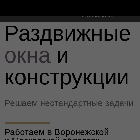
+7 473 229 90 62
Вне
|
рамок
с 9:00 до 20:00
Раздвижные
окна
и
конструкции
Решаем нестандартные задачи
Работаем в Воронежской
и Московской областях
Остекление раздвижными окнами и
Заказать консультацию
раздвижные системы, позволяющие
преобразовать закрытое помещение в
открытое