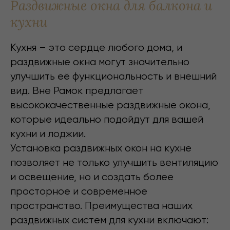
Раздвижные окна для балкона и
кухни
Рекомендуем для загородных домов и
коттеджей. Идеальны для
нестандартных, красивых,
Кухня – это сердце любого дома, и
дизайнерских решений (порталов,
панорамных окон)
раздвижные окна могут значительно
Легкие, подходят для
улучшить её функциональность и внешний
крупногабаритного остекления
вид. Вне Рамок предлагает
Окно нестандартной формы (круг,
арка, овал) из алюминия - более
высококачественные раздвижные окона,
надежный вариант по сравнению с
которые идеально подойдут для вашей
пластиком. Алюминивые окна жестче,
не деформируются на жаре, лучше
кухни и лоджии.
переносят ветровые нагрузки.
Установка раздвижных окон на кухне
Пожаробезопасны: алюминий не
горит.
позволяет не только улучшить вентиляцию
Высокий срок службы (до 80 лет).
Сложнее взломать.
и освещение, но и создать более
Высокая морозостойкость.
просторное и современное
На сегодняшний момент
производители устранили основной
пространство. Преимущества наших
недостаток алюминиевых окон -
раздвижных систем для кухни включают:
низкую энергоэффективность. Теперь
можно подобрать теплое решение из