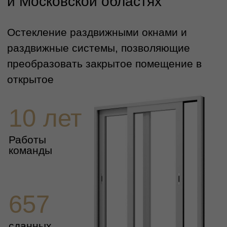
10 лет
Работы
команды
657
сданных
объекта
6
коттеджных
поселков
Записаться на бесплатный замер