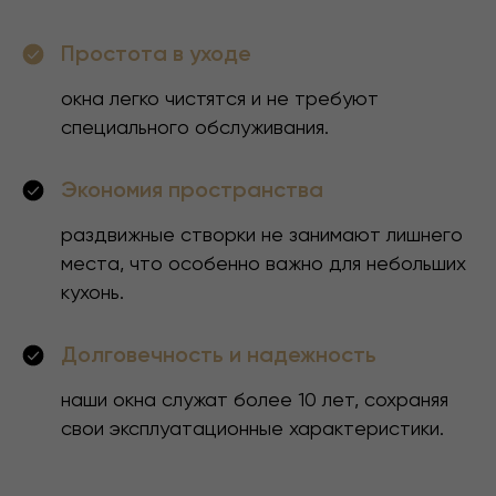
алюминия
Простота в уходе
Пластиковые
Подходят для дачи, бани,
окна легко чистятся и не требуют
типового дома, особенно
специального обслуживания.
при низком бюджете
Экономия пространства
Высокая теплоизоляция (но только
если сравнивать с самым простым
раздвижные створки не занимают лишнего
алюминиевым профилем для
"холодного остекления".
места, что особенно важно для небольших
Высокая шумоизоляция.
кухонь.
Средние характеристики прочности
и долговечности (до 40 лет).
Взломать проще, чем алюминиевые
Долговечность и надежность
окна, зато можно установить детские
блокираторы, небьющиеся
стеклопакеты, дополнительные
наши окна служат более 10 лет, сохраняя
проветриватели и др.
свои эксплуатационные характеристики.
Низкая морозостойкость (в
зависимости от качества, пластик
становится хрупким при -40).
При пожаре плавится, выделяя дым.