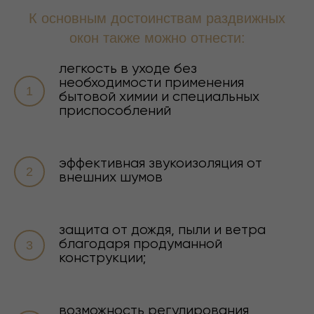
Более дешевый вариант, но менее
К основным достоинствам раздвижных
ремонтопригодный.
окон также можно отнести:
Нельзя применять для фасадного
остекления.
легкость в уходе без
необходимости применения
бытовой химии и специальных
приспособлений
эффективная звукоизоляция от
внешних шумов
защита от дождя, пыли и ветра
благодаря продуманной
конструкции;
возможность регулирования